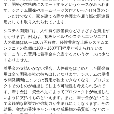
で、開発が本格的にスタートするというケースがみられま
す。システム開発やホームページ製作といったIT分野のシ
ーンだけでなく、家を建てる際や弁護士を雇う際の関連費
用としても取り入れられています。
システム開発には、人件費や設備費などさまざまな費用が
かかります。例えば、初級レベルのシステムエンジニア1
人の単価は60～100万円程度、経験豊富な上級システムエ
ンジニアの単価は100～160万円程度と考えられていま
す。こうした費用に着手金を充当するというケースは少な
くありません。
着手金の支払いがない場合、人件費をはじめとした開発費
用は全て開発会社の持ち出しとなります。システムの規模
や開発期間によっては費用が捻出できなくなり、プロジェ
クトそのものが頓挫してしまう可能性も考えられるので
す。着手金は、資金不足によってプロジェクトが頓挫しな
いように支払うものといえます。また、着手金がないこと
で金銭的な影響力や強制力が生まれにくくなります。その
結果、突然の受注キャンセルや成果物の品質低下などのト