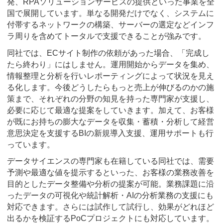
発、RPAソリューションサービスの提供といった事業を全
国で展開しています。単なる開発だけでなく、システムに
付帯するネットワークの構築、サーバーの選定などインフ
ラ周りを含めてトータルで支援できることが強みです。
同社では、ECサイト制作の依頼があった場合、「完成し
たら終わり」にはしません。運用開始からデータを集め、
情報整理と分析を行いレポーティングによって状況を見え
る化します。今後どうしたらもっと売上が伸びるのかの施
策まで、それぞれの分野の知見を持った専門家が支援し、
必要に応じて最適な提案をしていきます。加えて、お客様
が既にお持ちの膨大なデータを収集・蓄積・分析して経営
意思決定を支援するBIの新規導入支援、運用サポートも行
っています。
データサイエンスの専門家も在籍している同社では、需要
予測や最適な値を提示するといった、お客様の業務改善を
目的としたデータ整備や分析の提案が可能。業務課題に沿
ったデータの可視化や統計解析・AIの分析業務の支援にも
対応できます。さらには試作して試行し、効果がどれほど
出るかを検証するPoCプロジェクトにも対応しています。