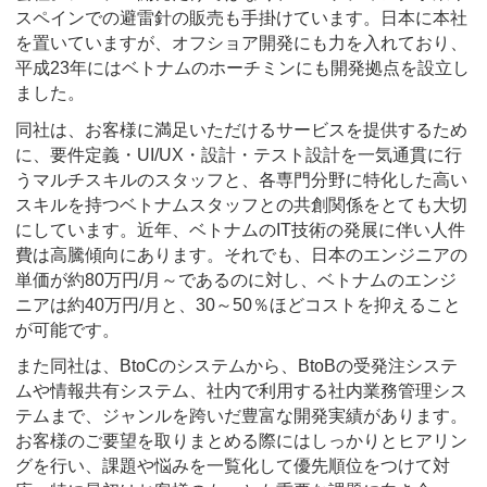
スペインでの避雷針の販売も手掛けています。日本に本社
を置いていますが、オフショア開発にも力を入れており、
平成23年にはベトナムのホーチミンにも開発拠点を設立し
ました。
同社は、お客様に満足いただけるサービスを提供するため
に、要件定義・UI/UX・設計・テスト設計を一気通貫に行
うマルチスキルのスタッフと、各専門分野に特化した高い
スキルを持つベトナムスタッフとの共創関係をとても大切
にしています。近年、ベトナムのIT技術の発展に伴い人件
費は高騰傾向にあります。それでも、日本のエンジニアの
単価が約80万円/月～であるのに対し、ベトナムのエンジ
ニアは約40万円/月と、30～50％ほどコストを抑えること
が可能です。
また同社は、BtoCのシステムから、BtoBの受発注システ
ムや情報共有システム、社内で利用する社内業務管理シス
テムまで、ジャンルを跨いだ豊富な開発実績があります。
お客様のご要望を取りまとめる際にはしっかりとヒアリン
グを行い、課題や悩みを一覧化して優先順位をつけて対