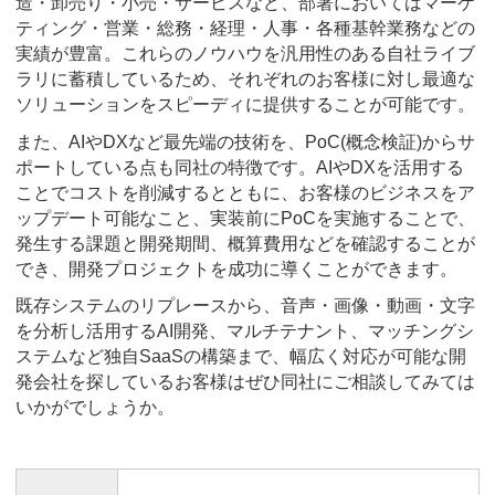
造・卸売り・小売・サービスなど、部署においてはマーケ
ティング・営業・総務・経理・人事・各種基幹業務などの
実績が豊富。これらのノウハウを汎用性のある自社ライブ
ラリに蓄積しているため、それぞれのお客様に対し最適な
ソリューションをスピーディに提供することが可能です。
また、AIやDXなど最先端の技術を、PoC(概念検証)からサ
ポートしている点も同社の特徴です。AIやDXを活用する
ことでコストを削減するとともに、お客様のビジネスをア
ップデート可能なこと、実装前にPoCを実施することで、
発生する課題と開発期間、概算費用などを確認することが
でき、開発プロジェクトを成功に導くことができます。
既存システムのリプレースから、音声・画像・動画・文字
を分析し活用するAI開発、マルチテナント、マッチングシ
ステムなど独自SaaSの構築まで、幅広く対応が可能な開
発会社を探しているお客様はぜひ同社にご相談してみては
いかがでしょうか。