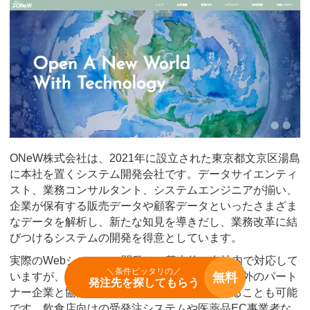
ONeW株式会社は、2021年に設立された東京都文京区湯島
に本社を置くシステム開発会社です。データサイエンティ
スト、業務コンサルタント、システムエンジニアが揃い、
企業が保有する販売データや顧客データといったさまざま
なデータを解析し、新たな知見を導きだし、業務改革に結
びつけるシステムの開発を得意としています。
実際のWebシステムの開発は、基本的に自社内で対応して
＼条件ピッタリの／
無料
いますが、大規模なプロジェクトの場合には海外のパート
発注先を探してもらう
ナー企業と協力してラボ型開発などに対応することも可能
です。飲食店向けの受発注システムや医薬品EC事業者な