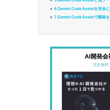
5.Gemini Code Assistと
6.Gemini Code Assistを
7.Gemini Code Assistで
AI開発
完全無料