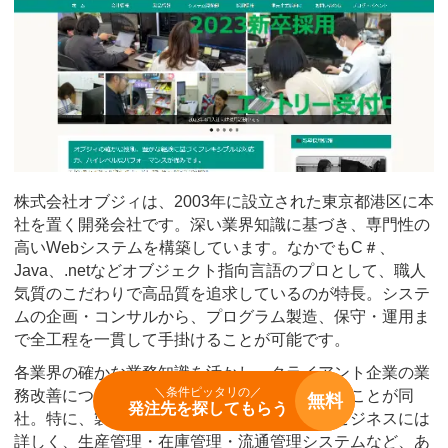
株式会社オブジィは、2003年に設立された東京都港区に本
社を置く開発会社です。深い業界知識に基づき、専門性の
高いWebシステムを構築しています。なかでもC＃、
Java、.netなどオブジェクト指向言語のプロとして、職人
気質のこだわりで高品質を追求しているのが特長。システ
ムの企画・コンサルから、プログラム製造、保守・運用ま
で全工程を一貫して手掛けることが可能です。
各業界の確かな業務知識を活かし、クライアント企業の業
＼条件ピッタリの／
務改善につながるシステムを設計・構築できることが同
無料
発注先を探してもらう
社。特に、製造業、卸売業、農業、通販業のビジネスには
詳しく、生産管理・在庫管理・流通管理システムなど、あ