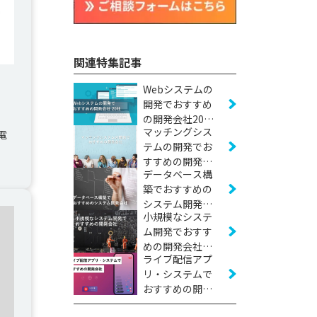
関連特集記事
Webシステムの
開発でおすすめ
の開発会社20社
マッチングシス
【2026年版】
電
テムの開発でお
すすめの開発会
データベース構
社16社【2026年
築でおすすめの
版】
システム開発会
小規模なシステ
社11社【2026年
ム開発でおすす
版】
めの開発会社16
ライブ配信アプ
社【2026年版】
リ・システムで
おすすめの開発
会社10社【2026