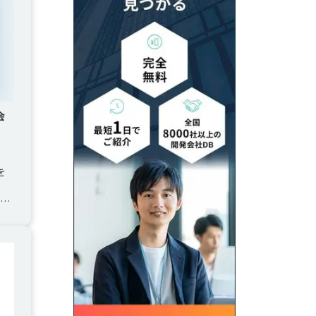
会
を
装な
ア