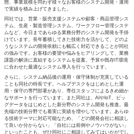
態、事業規模を問わず様々なお客様のシステム開発・運用
で実績を積み上げてきました。
同社では、営業・販売支援システムや顧客・商品管理シス
テム、生産・製造管理システム、ワークフロー管理システ
ムなど、今日まであらゆる業務分野のシステム開発を手掛
けています。長年蓄積してきた技術力を活かして、どのよ
うなシステムの開発依頼にも幅広く対応できることが同社
の強みです。お客様の要望や悩みをヒアリングして、業務
課題の解決に直結するシステムを提案。予算や既存IT環境
に合わせた最適なシステム導入を行っています。
さらに、システム納品後の運用・保守体制が充実している
ことも同社の特長です。ヘルプデスクをはじめとした運
用・保守の専門部署があり、専任スタッフによるきめ細か
なサポートを行っています。また同社は、AIやIoT、ビッ
グデータをはじめとした新分野のシステム開発も推進。最
先端の技術分野でも着実に実績を増やしています。あらゆ
る技術テーマに対応可能なため、「どの開発会社に相談し
て良いか分からない」「自社には前例やノウハウがない」
といったことも、ぜひ同社にご相談してみてはいかがでし