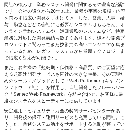
同社の強みは、業務システム開発に関するその豊富な経験
です。会社の設立から20年以上、業種や事業の規模・内容
を問わず幅広い開発を手掛けてきました。営業、人事・給
与、勤怠などどの会社にも必要なシステムはもちろん、オ
ンライン予約システムや、巡回業務のシステムなど、特定
業務に対応した開発実績も数多くあります。様々な開発プ
ロジェクトに関わってきた技術力の高いエンジニアが集ま
っているため、レガシーシステムから最新テクノロジーま
で幅広く対応が可能です。
また、お客様の「短納期・低価格・高品質」のご要望に応
える超高速開発サービスも同社の大きな特長。その実現た
めのツール／メソッドとして「Web Performer（キヤノン
ソフトウェア社）」を採用し、自社開発したフレームワー
ク「Santec Web Framework」を組み合わせ、お客様に最
適なシステムをスピーディーに提供しています。
安定運用・セキュリティ万全の契約サーバセンターがあ
り、開発後の保守・運用サービスも充実している同社。こ
うした、業務システム活用をサポートする体制が整ってい