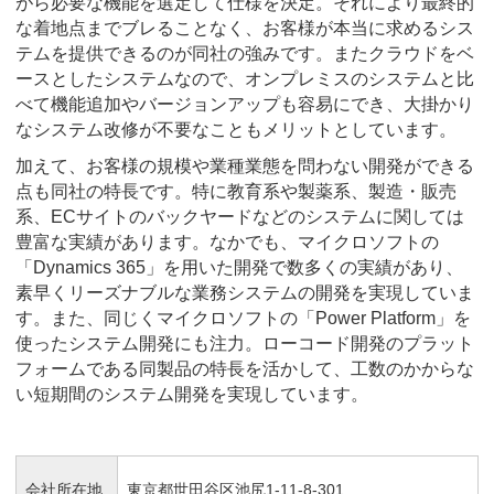
がら必要な機能を選定して仕様を決定。それにより最終的
な着地点までブレることなく、お客様が本当に求めるシス
テムを提供できるのが同社の強みです。またクラウドをベ
ースとしたシステムなので、オンプレミスのシステムと比
べて機能追加やバージョンアップも容易にでき、大掛かり
なシステム改修が不要なこともメリットとしています。
加えて、お客様の規模や業種業態を問わない開発ができる
点も同社の特長です。特に教育系や製薬系、製造・販売
系、ECサイトのバックヤードなどのシステムに関しては
豊富な実績があります。なかでも、マイクロソフトの
「Dynamics 365」を用いた開発で数多くの実績があり、
素早くリーズナブルな業務システムの開発を実現していま
す。また、同じくマイクロソフトの「Power Platform」を
使ったシステム開発にも注力。ローコード開発のプラット
フォームである同製品の特長を活かして、工数のかからな
い短期間のシステム開発を実現しています。
会社所在地
東京都世田谷区池尻1-11-8-301