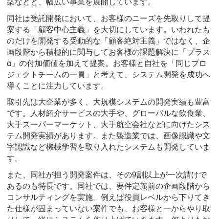
築などと、幅広い事業を展開しています。
同社は受託開発において、お客様のニーズを先取りして提
案する「顧客中心主義」を大切にしています。いわれたも
のだけを開発する受動的な「顧客絶対主義」ではなく、企
画段階から積極的に関与してお客様の課題解決に「プラス
α」の付加価値を加えて提案。お客様と自社を「同じプロ
ジェクトチームの一員」と考えて、システム開発を成功へ
導くことに注力しています。
取引先は大企業が多く、大規模システムの開発実績も豊富
です。人材紹介サービスの大手や、グローバルな飲食業、
大手スーパーマーケット、大手航空会社などに向けたシス
テム開発実績があります。また製造業では、画像認識や文
字認識など機械学習を取り入れたシステムも開発していま
す。
また、同社が担う開発案件は、その9割以上が一次請けで
あるのも特長です。同社では、要件定義前の企画段階から
コンサルティングを実施。例えば役員レベルから下りてき
た仕様が固まっていない案件でも、お客様と一からやり取