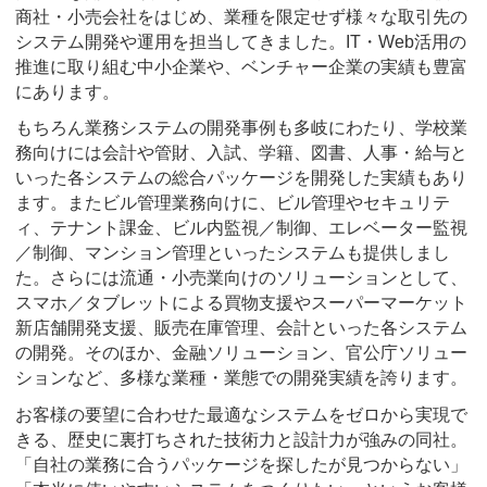
商社・小売会社をはじめ、業種を限定せず様々な取引先の
システム開発や運用を担当してきました。IT・Web活用の
推進に取り組む中小企業や、ベンチャー企業の実績も豊富
にあります。
もちろん業務システムの開発事例も多岐にわたり、学校業
務向けには会計や管財、入試、学籍、図書、人事・給与と
いった各システムの総合パッケージを開発した実績もあり
ます。またビル管理業務向けに、ビル管理やセキュリテ
ィ、テナント課金、ビル内監視／制御、エレベーター監視
／制御、マンション管理といったシステムも提供しまし
た。さらには流通・小売業向けのソリューションとして、
スマホ／タブレットによる買物支援やスーパーマーケット
新店舗開発支援、販売在庫管理、会計といった各システム
の開発。そのほか、金融ソリューション、官公庁ソリュー
ションなど、多様な業種・業態での開発実績を誇ります。
お客様の要望に合わせた最適なシステムをゼロから実現で
きる、歴史に裏打ちされた技術力と設計力が強みの同社。
「自社の業務に合うパッケージを探したが見つからない」