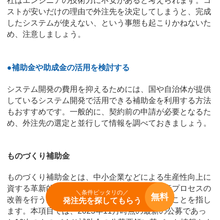
社はエンジニアの技術力に不安があると考えられます。コ
ストが安いだけの理由で外注先を決定してしまうと、完成
したシステムが使えない、という事態も起こりかねないた
め、注意しましょう。
●補助金や助成金の活用を検討する
システム開発の費用を抑えるためには、国や自治体が提供
しているシステム開発で活用できる補助金を利用する方法
もおすすめです。一般的に、契約前の申請が必要となるた
め、外注先の選定と並行して情報を調べておきましょう。
ものづくり補助金
ものづくり補助金とは、中小企業などによる生産性向上に
資する革新的サービス開発・試作品開発・生産プロセスの
＼条件ピッタリの／
無料
改善を行うための設備投資を支援する補助金のことを指し
発注先を探してもらう
ます。本項目では、2023年11月時点の最新の公募であっ