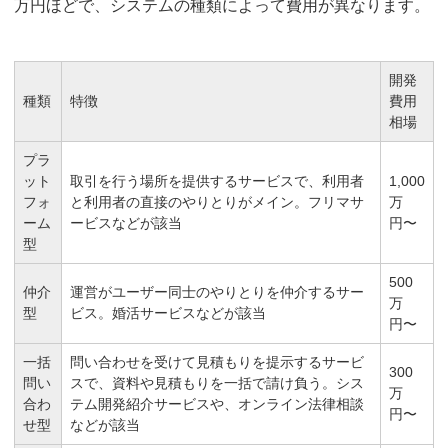
万円ほどで、システムの種類によって費用が異なります。
開発
種類
特徴
費用
相場
プラ
ット
取引を行う場所を提供するサービスで、利用者
1,000
フォ
と利用者の直接のやりとりがメイン。フリマサ
万
ーム
ービスなどが該当
円〜
型
500
仲介
運営がユーザー同士のやりとりを仲介するサー
万
型
ビス。婚活サービスなどが該当
円〜
一括
問い合わせを受けて見積もりを提示するサービ
300
問い
スで、資料や見積もりを一括で請け負う。シス
万
合わ
テム開発紹介サービスや、オンライン法律相談
円〜
せ型
などが該当