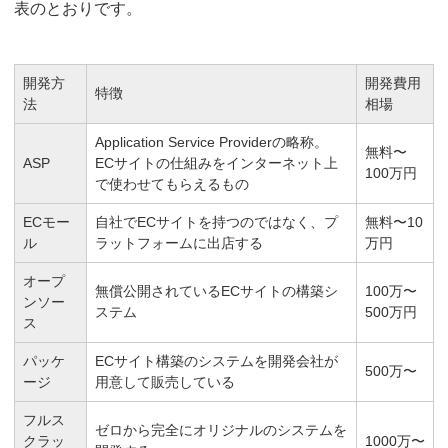
表のとおりです。
開発方
開発費用
特徴
法
相場
Application Service Providerの略称。
無料〜
ASP
ECサイトの仕組みをインターネット上
100万円
で使わせてもらえるもの
ECモー
自社でECサイトを持つのではなく、プ
無料〜10
ル
ラットフォームに出店する
万円
オープ
無償公開されているECサイトの構築シ
100万〜
ンソー
ステム
500万円
ス
パッケ
ECサイト構築のシステムを開発会社が
500万〜
ージ
用意して販売している
フルス
ゼロから完全にオリジナルのシステムを
クラッ
1000万〜